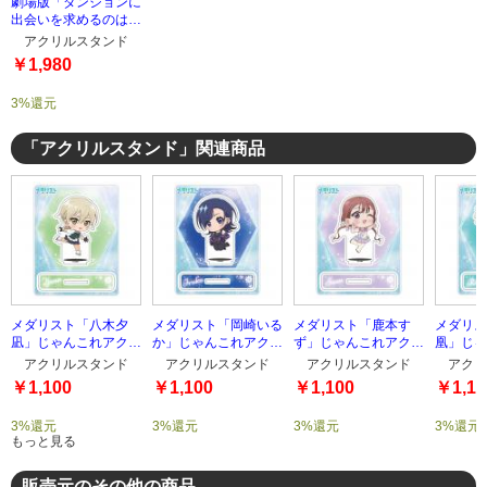
劇場版「ダンジョンに
出会いを求めるのは間
違っているだろうか」
アクリルスタンド
アクリルスタンド「ベ
￥1,980
ル&ヘスティア」
3%還元
「アクリルスタンド」関連商品
メダリスト「八木夕
メダリスト「岡崎いる
メダリスト「鹿本す
メダリス
凪」じゃんこれアクリ
か」じゃんこれアクリ
ず」じゃんこれアクリ
凰」じゃ
ルスタンド
ルスタンド
ルスタンド
ルスタン
アクリルスタンド
アクリルスタンド
アクリルスタンド
アクリ
￥1,100
￥1,100
￥1,100
￥1,10
3%還元
3%還元
3%還元
3%還元
もっと見る
販売元のその他の商品