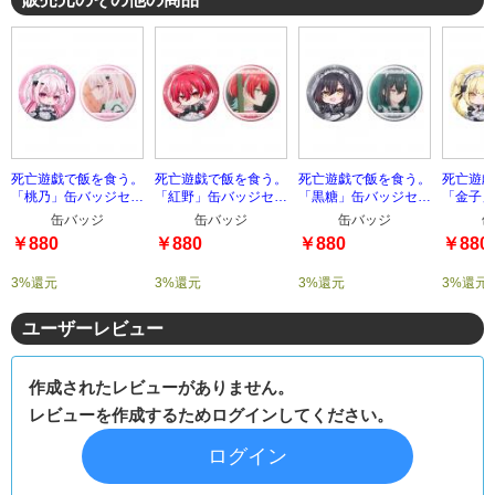
死亡遊戯で飯を食う。
死亡遊戯で飯を食う。
死亡遊戯で飯を食う。
死亡遊戯
「桃乃」缶バッジセッ
「紅野」缶バッジセッ
「黒糖」缶バッジセッ
「金子」
ト
ト
ト
ト
缶バッジ
缶バッジ
缶バッジ
缶
￥880
￥880
￥880
￥880
3%還元
3%還元
3%還元
3%還元
ユーザーレビュー
作成されたレビューがありません。
レビューを作成するためログインしてください。
ログイン