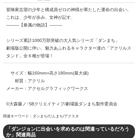
冒険家志望の少年と構成員ゼロの神様が果たした運命の出会い。
これは、少年が歩み、女神が記す、
―――【眷属の物語】―――
シリーズ累計1000万部突破の大人気シリーズ「ダンまち」
劇場版公開に伴い、魅力あふれるキャラクター達の「アクリルス
タンド」全６種が登場！
サイズ：幅160mm×高さ180mm(最大値)
材質：アクリル
メーカー：アクセルグラフィックワークス
©大森藤ノ･SBクリエイティブ/劇場版ダンまち製作委員会
関連キーワード：ダンまち/だんまち/アクスタ
「ダンジョンに出会いを求めるのは間違っているだろう
か」関連商品