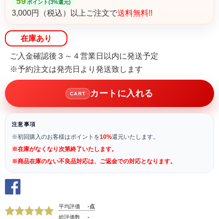
59
ポイント(3%還元)
3,000円（税込）以上ご注文で
送料無料!!
在庫あり
ご入金確認後３～４営業日以内に発送予定
※予約注文は発売日より発送致します
カートに入れる
CART
注意事項
※初回購入のお客様はポイントを
10%
還元いたします。
※在庫がなくなり次第終了いたします。
※商品在庫のない不良品対応は、ご返金での対応となります。
平均評価
-点
総評価数
-