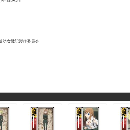
が再販決定!!
場版幼女戦記製作委員会