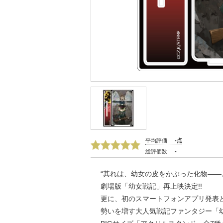
平均評価
-点
総評価数
-
“其れは、幼女の皮をかぶった化物――
劇場版「幼女戦記」再上映決定!!
更に、初のスマートフォンアプリ発表
勢いを増す大人気戦記ファンタジー「