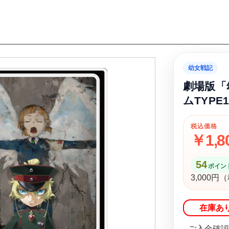
幼女戦記
劇場版「
ムTYPE
税込価格
￥1,8
54
ポイント
3,000
在庫あ
ご入金確認