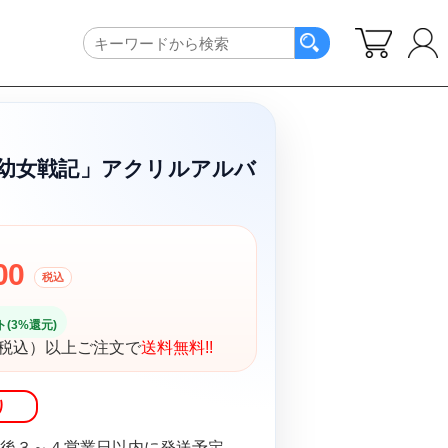
幼女戦記」アクリルアルバ
1
00
税込
(3%還元)
円（税込）以上ご注文で
送料無料!!
り
後３～４営業日以内に発送予定