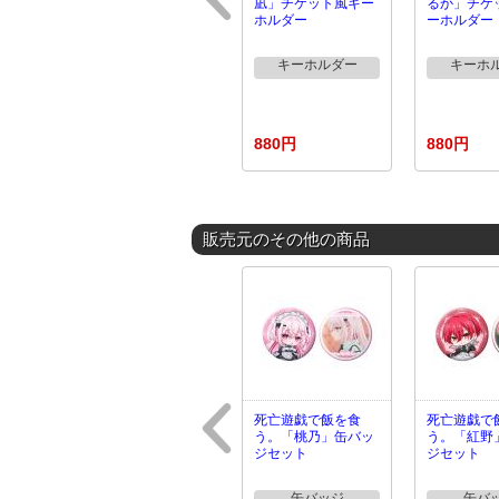
凪」チケット風キー
るか」チケ
ホルダー
ーホルダー
キーホルダー
キーホ
880円
880円
販売元のその他の商品
死亡遊戯で飯を食
死亡遊戯で
う。「桃乃」缶バッ
う。「紅野
ジセット
ジセット
缶バッジ
缶バ