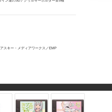
イン達のSDアクリルキーホルダー全5種
Ａ アスキー・メディアワークス／EMP