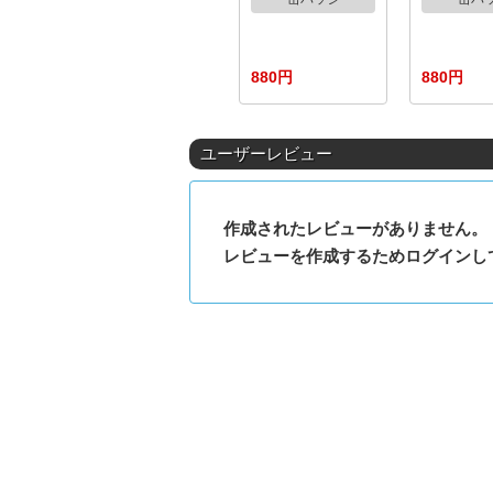
880円
880円
ユーザーレビュー
作成されたレビューがありません。
レビューを作成するためログインし