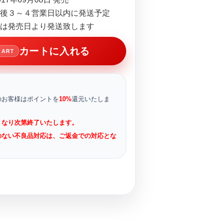
後３～４営業日以内に発送予定
は発売日より発送致します
カートに入れる
CART
のお客様はポイントを
10%
還元いたしま
くなり次第終了いたします。
のない不良品対応は、ご返金での対応とな