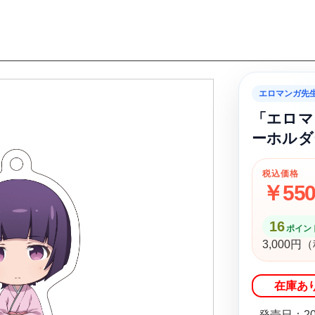
エロマンガ先
「エロマ
ーホルダ
税込価格
￥55
16
ポイント
3,000
在庫あ
発売日：20