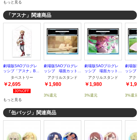
もっと見る
「アスナ」関連商品
劇場版SAOプログレ
劇場版SAOプログレ
劇場版SAOプログレ
劇場版S
ッシブ「アスナ」B2
ッシブ 場面カットア
ッシブ 場面カットア
ッシブ 
タペストリー
クリルスタンドTYPE-
クリルスタンドTYPE-
クリルス
タペストリー
アクリルスタンド
アクリルスタンド
アクリ
3
2
1
￥2,695
￥1,980
￥1,980
￥1,98
30%OFF
3%還元
3%還元
3%還元
もっと見る
「缶バッジ」関連商品