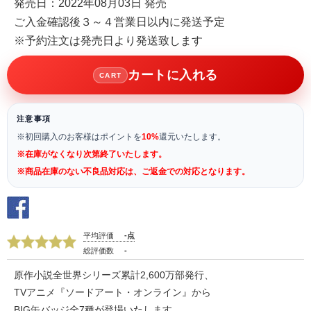
発売日：2022年08月03日 発売
ご入金確認後３～４営業日以内に発送予定
※予約注文は発売日より発送致します
カートに入れる
CART
注意事項
※初回購入のお客様はポイントを
10%
還元いたします。
※在庫がなくなり次第終了いたします。
※商品在庫のない不良品対応は、ご返金での対応となります。
平均評価
-点
総評価数
-
原作小説全世界シリーズ累計2,600万部発行、
TVアニメ『ソードアート・オンライン』から
BIG缶バッジ全7種が登場いたします。