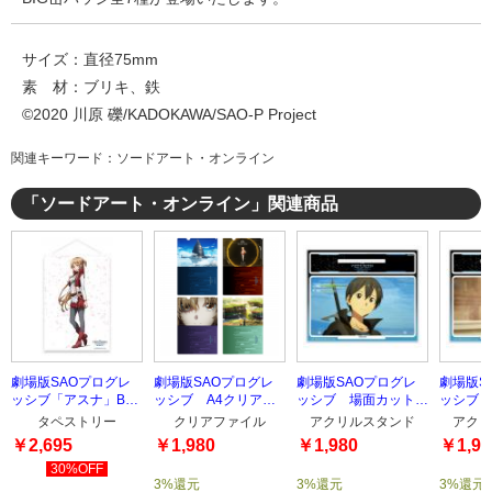
サイズ：直径75mm
素 材：ブリキ、鉄
©2020 川原 礫/KADOKAWA/SAO-P Project
関連キーワード：ソードアート・オンライン
「ソードアート・オンライン」関連商品
劇場版SAOプログレ
劇場版SAOプログレ
劇場版SAOプログレ
劇場版S
ッシブ「アスナ」B2
ッシブ A4クリアフ
ッシブ 場面カットア
ッシブ 
タペストリー
ァイルセット（4枚セ
クリルスタンドTYPE-
クリルス
タペストリー
クリアファイル
アクリルスタンド
アクリ
ット）
4
3
￥2,695
￥1,980
￥1,980
￥1,98
30%OFF
3%還元
3%還元
3%還元