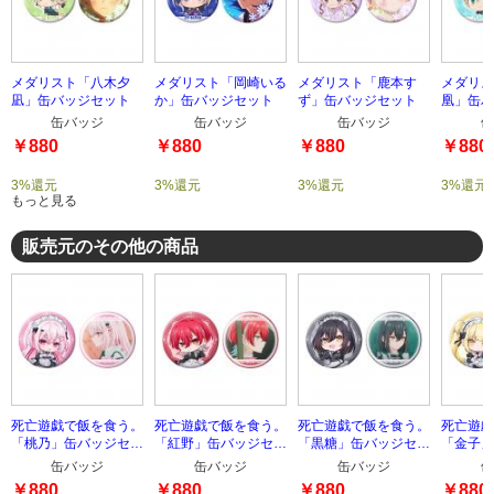
メダリスト「八木夕
メダリスト「岡崎いる
メダリスト「鹿本す
メダリス
凪」缶バッジセット
か」缶バッジセット
ず」缶バッジセット
凰」缶バ
缶バッジ
缶バッジ
缶バッジ
缶
￥880
￥880
￥880
￥880
3%還元
3%還元
3%還元
3%還元
もっと見る
販売元のその他の商品
死亡遊戯で飯を食う。
死亡遊戯で飯を食う。
死亡遊戯で飯を食う。
死亡遊戯
「桃乃」缶バッジセッ
「紅野」缶バッジセッ
「黒糖」缶バッジセッ
「金子」
ト
ト
ト
ト
缶バッジ
缶バッジ
缶バッジ
缶
￥880
￥880
￥880
￥880