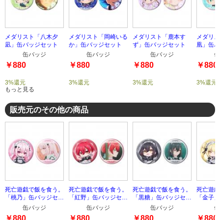
メダリスト「八木夕
メダリスト「岡崎いる
メダリスト「鹿本す
メダリス
凪」缶バッジセット
か」缶バッジセット
ず」缶バッジセット
凰」缶バ
缶バッジ
缶バッジ
缶バッジ
缶
￥880
￥880
￥880
￥880
3%還元
3%還元
3%還元
3%還元
もっと見る
販売元のその他の商品
死亡遊戯で飯を食う。
死亡遊戯で飯を食う。
死亡遊戯で飯を食う。
死亡遊戯
「桃乃」缶バッジセッ
「紅野」缶バッジセッ
「黒糖」缶バッジセッ
「金子」
ト
ト
ト
ト
缶バッジ
缶バッジ
缶バッジ
缶
￥880
￥880
￥880
￥880