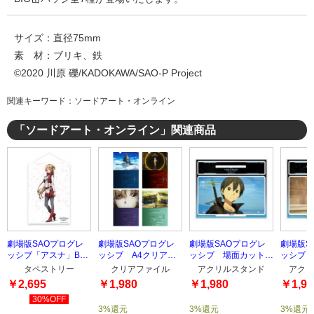
サイズ：直径75mm
素 材：ブリキ、鉄
©2020 川原 礫/KADOKAWA/SAO-P Project
関連キーワード：ソードアート・オンライン
「ソードアート・オンライン」関連商品
劇場版SAOプログレ
劇場版SAOプログレ
劇場版SAOプログレ
劇場版S
ッシブ「アスナ」B2
ッシブ A4クリアフ
ッシブ 場面カットア
ッシブ 
タペストリー
ァイルセット（4枚セ
クリルスタンドTYPE-
クリルス
タペストリー
クリアファイル
アクリルスタンド
アクリ
ット）
4
3
￥2,695
￥1,980
￥1,980
￥1,98
30%OFF
3%還元
3%還元
3%還元