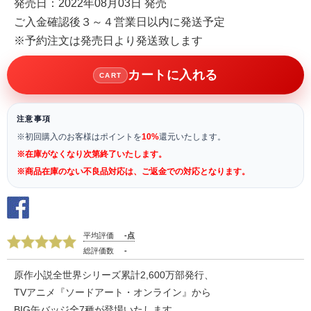
発売日：2022年08月03日 発売
ご入金確認後３～４営業日以内に発送予定
※予約注文は発売日より発送致します
カートに入れる
CART
注意事項
※初回購入のお客様はポイントを
10%
還元いたします。
※在庫がなくなり次第終了いたします。
※商品在庫のない不良品対応は、ご返金での対応となります。
平均評価
-点
総評価数
-
原作小説全世界シリーズ累計2,600万部発行、
TVアニメ『ソードアート・オンライン』から
BIG缶バッジ全7種が登場いたします。