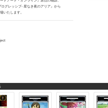
『ソードアート・オンライン』原点の物語、
プログレッシブ- 星なき夜のアリア』から
登場いたします。
ect
品