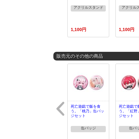
アクリルスタンド
アクリル
1,100円
1,100円
販売元のその他の商品
死亡遊戯で飯を食
死亡遊戯で
う。「桃乃」缶バッ
う。「紅野
ジセット
ジセット
缶バッジ
缶バ