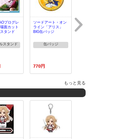
AOプログレ
ソードアート・オン
場面カット
ライン「アリス」
スタンド
BIG缶バッジ
ルスタンド
缶バッジ
円
770円
もっと見る