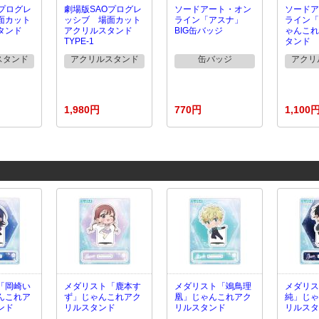
Oプログレ
劇場版SAOプログレ
ソードアート・オン
ソードア
面カット
ッシブ 場面カット
ライン「アスナ」
ライン「
タンド
アクリルスタンド
BIG缶バッジ
ゃんこれ
TYPE-1
タンド
スタンド
アクリルスタンド
缶バッジ
アクリ
1,980円
770円
1,100
「岡崎い
メダリスト「鹿本す
メダリスト「鴗鳥理
メダリス
んこれア
ず」じゃんこれアク
凰」じゃんこれアク
純」じゃ
ンド
リルスタンド
リルスタンド
リルスタ