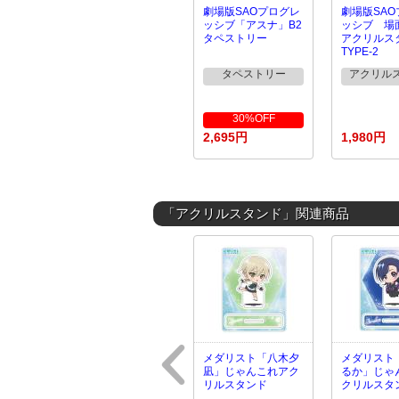
劇場版SAOプログレ
劇場版SA
ッシブ「アスナ」B2
ッシブ 場
タペストリー
アクリルス
TYPE-2
タペストリー
アクリル
30%OFF
2,695円
1,980円
「アクリルスタンド」関連商品
メダリスト「八木夕
メダリスト
凪」じゃんこれアク
るか」じゃ
リルスタンド
クリルスタ