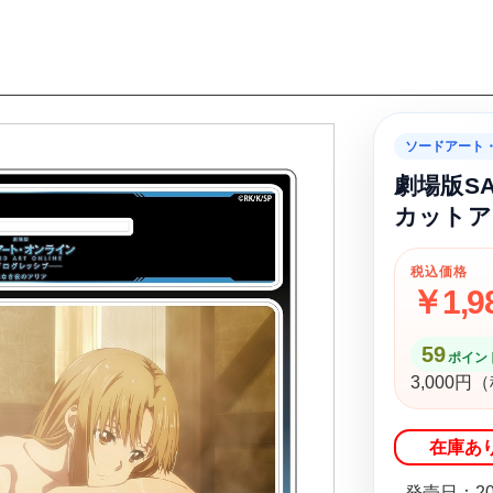
ソードアート
劇場版S
カットア
税込価格
￥1,9
59
ポイント
3,000
在庫あ
発売日：20