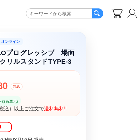
・オンライン
AOプログレッシブ 場面
クリルスタンドTYPE-3
80
税込
(3%還元)
円（税込）以上ご注文で
送料無料!!
り
22年08月03日 発売