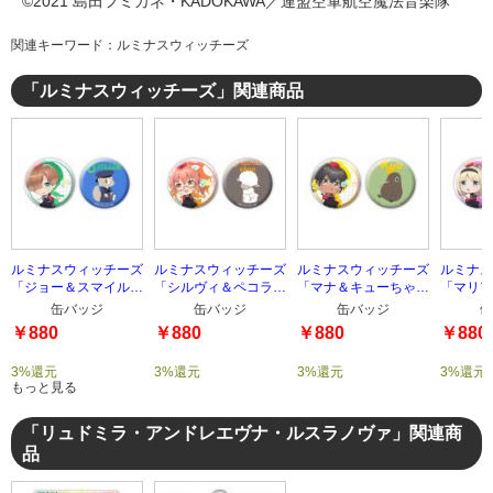
©2021 島田フミカネ・KADOKAWA／連盟空軍航空魔法音楽隊
関連キーワード：ルミナスウィッチーズ
「ルミナスウィッチーズ」関連商品
ルミナスウィッチーズ
ルミナスウィッチーズ
ルミナスウィッチーズ
ルミナス
「ジョー＆スマイル」
「シルヴィ＆ペコラス
「マナ＆キューちゃ
「マリア
缶バッジセット
チャン」缶バッジセッ
ん」缶バッジセット
缶バッジ
缶バッジ
缶バッジ
缶バッジ
缶
ト
￥880
￥880
￥880
￥880
3%還元
3%還元
3%還元
3%還元
もっと見る
「リュドミラ・アンドレエヴナ・ルスラノヴァ」関連商
品