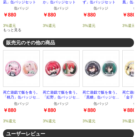
凪」缶バッジセット
か」缶バッジセット
ず」缶バッジセット
凰」缶バ
缶バッジ
缶バッジ
缶バッジ
缶
￥880
￥880
￥880
￥880
3%還元
3%還元
3%還元
3%還元
もっと見る
販売元のその他の商品
死亡遊戯で飯を食う。
死亡遊戯で飯を食う。
死亡遊戯で飯を食う。
死亡遊戯
「桃乃」缶バッジセッ
「紅野」缶バッジセッ
「黒糖」缶バッジセッ
「金子」
ト
ト
ト
ト
缶バッジ
缶バッジ
缶バッジ
缶
￥880
￥880
￥880
￥880
3%還元
3%還元
3%還元
3%還元
ユーザーレビュー