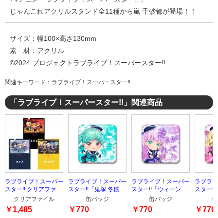
じゃんこれアクリルスタンド全11種から嵐 千砂都が登場！！
サイズ：幅100×高さ130mm
素 材：アクリル
©2024 プロジェクトラブライブ！スーパースター!!
関連キーワード：ラブライブ！スーパースター!!
「ラブライブ！スーパースター!!」関連商品
ラブライブ！スーパー
ラブライブ！スーパー
ラブライブ！スーパー
ラブライ
スター!! クリアファイ
スター!!「鬼塚 冬毬」
スター!!「ウィーン・
スター!
ル3枚セット
スクエア缶バッジ
マルガレーテ」スクエ
スクエア
クリアファイル
缶バッジ
缶バッジ
缶
ア缶バッジ
￥1,485
￥770
￥770
￥770