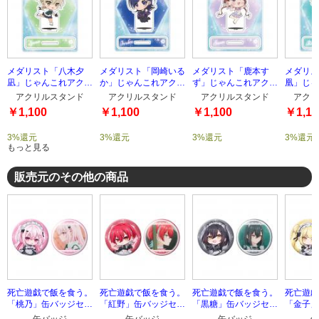
メダリスト「八木夕
メダリスト「岡崎いる
メダリスト「鹿本す
メダリス
凪」じゃんこれアクリ
か」じゃんこれアクリ
ず」じゃんこれアクリ
凰」じゃ
ルスタンド
ルスタンド
ルスタンド
ルスタン
アクリルスタンド
アクリルスタンド
アクリルスタンド
アクリ
￥1,100
￥1,100
￥1,100
￥1,10
3%還元
3%還元
3%還元
3%還元
もっと見る
販売元のその他の商品
死亡遊戯で飯を食う。
死亡遊戯で飯を食う。
死亡遊戯で飯を食う。
死亡遊戯
「桃乃」缶バッジセッ
「紅野」缶バッジセッ
「黒糖」缶バッジセッ
「金子」
ト
ト
ト
ト
缶バッジ
缶バッジ
缶バッジ
缶