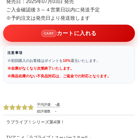
発売日：2025年07月03日 発売
ご入金確認後３～４営業日以内に発送予定
※予約注文は発売日より発送致します
カートに入れる
CART
注意事項
※初回購入のお客様はポイントを
10%
還元いたします。
※在庫がなくなり次第終了いたします。
※商品在庫のない不良品対応は、ご返金での対応となります。
平均評価
-点
総評価数
-
ラブライブ！シリーズ第4弾！
TVアニメ「ラブライブ！スーパースター!! 」