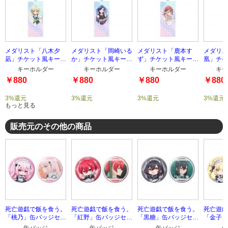
メダリスト「八木夕
メダリスト「岡崎いる
メダリスト「鹿本す
メダリス
凪」チケット風キーホ
か」チケット風キーホ
ず」チケット風キーホ
凰」チケ
ルダー
ルダー
ルダー
ルダー
キーホルダー
キーホルダー
キーホルダー
キー
￥880
￥880
￥880
￥880
3%還元
3%還元
3%還元
3%還元
もっと見る
販売元のその他の商品
死亡遊戯で飯を食う。
死亡遊戯で飯を食う。
死亡遊戯で飯を食う。
死亡遊戯
「桃乃」缶バッジセッ
「紅野」缶バッジセッ
「黒糖」缶バッジセッ
「金子」
ト
ト
ト
ト
缶バッジ
缶バッジ
缶バッジ
缶