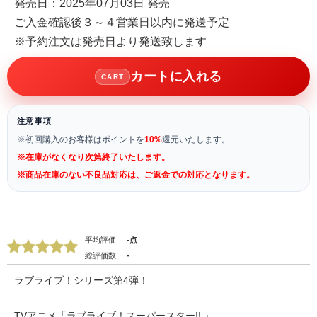
発売日：2025年07月03日 発売
ご入金確認後３～４営業日以内に発送予定
※予約注文は発売日より発送致します
カートに入れる
CART
注意事項
※初回購入のお客様はポイントを
10%
還元いたします。
※在庫がなくなり次第終了いたします。
※商品在庫のない不良品対応は、ご返金での対応となります。
平均評価
-点
総評価数
-
ラブライブ！シリーズ第4弾！
TVアニメ「ラブライブ！スーパースター!! 」