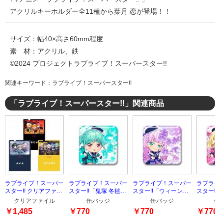
アクリルキーホルダー全11種から葉月 恋が登場！！
サイズ：幅40×高さ60mm程度
素 材：アクリル、鉄
©2024 プロジェクトラブライブ！スーパースター!!
関連キーワード：ラブライブ！スーパースター!!
「ラブライブ！スーパースター!!」関連商品
ラブライブ！スーパー
ラブライブ！スーパー
ラブライブ！スーパー
ラブライ
スター!! クリアファイ
スター!!「鬼塚 冬毬」
スター!!「ウィーン・
スター!
ル3枚セット
スクエア缶バッジ
マルガレーテ」スクエ
スクエア
クリアファイル
缶バッジ
缶バッジ
缶
ア缶バッジ
￥1,485
￥770
￥770
￥770