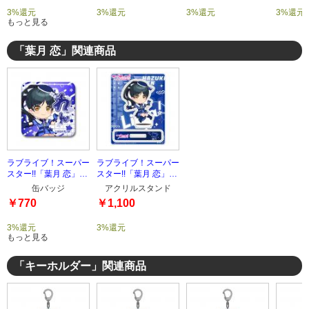
3%還元
3%還元
3%還元
3%還元
もっと見る
「葉月 恋」関連商品
ラブライブ！スーパー
ラブライブ！スーパー
スター!!「葉月 恋」ス
スター!!「葉月 恋」じ
クエア缶バッジ
ゃんこれアクリルスタ
缶バッジ
アクリルスタンド
ンド
￥770
￥1,100
3%還元
3%還元
もっと見る
「キーホルダー」関連商品