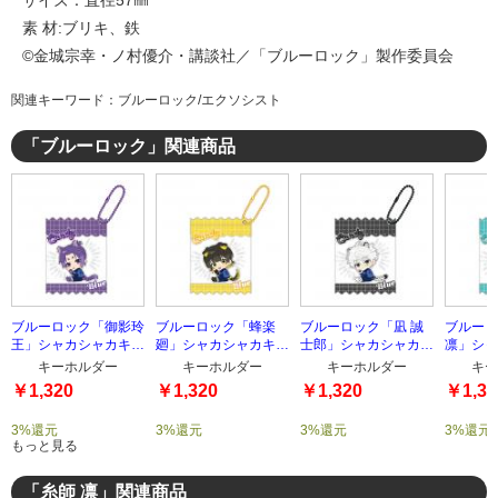
サイズ：直径57㎜
素 材:ブリキ、鉄
©金城宗幸・ノ村優介・講談社／「ブルーロック」製作委員会
関連キーワード：ブルーロック/エクソシスト
「ブルーロック」関連商品
ブルーロック「御影玲
ブルーロック「蜂楽
ブルーロック「凪 誠
ブルーロ
王」シャカシャカキー
廻」シャカシャカキー
士郎」シャカシャカキ
凛」シャ
ホルダー
ホルダー
ーホルダー
ホルダー
キーホルダー
キーホルダー
キーホルダー
キー
￥1,320
￥1,320
￥1,320
￥1,32
3%還元
3%還元
3%還元
3%還元
もっと見る
「糸師 凛」関連商品