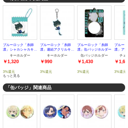
ブルーロック「糸師
ブルーロック「糸師
ブルーロック「糸師
ブルーロ
凛」シャカシャカキー
凛」連結アクリルキー
凛」缶バッジホルダー
凛」アク
ホルダー
ホルダー
ルダー
キーホルダー
キーホルダー
缶バッジホルダー
チェ
￥1,320
￥990
￥1,430
￥1,65
3%還元
3%還元
3%還元
3%還元
もっと見る
「缶バッジ」関連商品