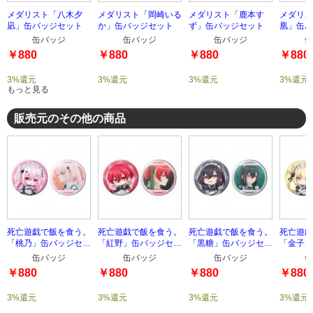
メダリスト「八木夕
メダリスト「岡崎いる
メダリスト「鹿本す
メダリス
凪」缶バッジセット
か」缶バッジセット
ず」缶バッジセット
凰」缶バ
缶バッジ
缶バッジ
缶バッジ
缶
￥880
￥880
￥880
￥880
3%還元
3%還元
3%還元
3%還元
もっと見る
販売元のその他の商品
死亡遊戯で飯を食う。
死亡遊戯で飯を食う。
死亡遊戯で飯を食う。
死亡遊戯
「桃乃」缶バッジセッ
「紅野」缶バッジセッ
「黒糖」缶バッジセッ
「金子」
ト
ト
ト
ト
缶バッジ
缶バッジ
缶バッジ
缶
￥880
￥880
￥880
￥880
3%還元
3%還元
3%還元
3%還元