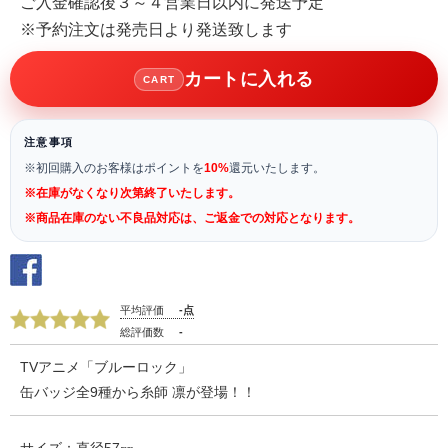
ご入金確認後３～４営業日以内に発送予定
※予約注文は発売日より発送致します
カートに入れる
CART
注意事項
※初回購入のお客様はポイントを
10%
還元いたします。
※在庫がなくなり次第終了いたします。
※商品在庫のない不良品対応は、ご返金での対応となります。
平均評価
-点
総評価数
-
TVアニメ「ブルーロック」
缶バッジ全9種から糸師 凛が登場！！