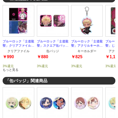
ブルーロック「士道龍
ブルーロック「士道龍
ブルーロック「士道龍
ブルーロ
聖」クリアファイルセ
聖」スクエア缶バッジ
聖」アクリルキーホル
聖」じゃ
ット
セット
ダー
ルスタン
クリアファイル
缶バッジ
キーホルダー
アクリ
￥990
￥880
￥825
￥1,10
3%還元
3%還元
3%還元
3%還元
もっと見る
「缶バッジ」関連商品