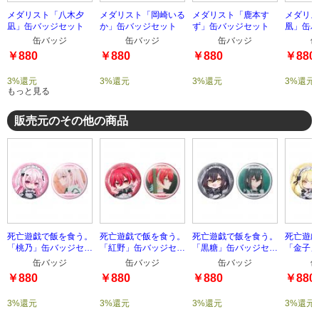
メダリスト「八木夕
メダリスト「岡崎いる
メダリスト「鹿本す
メダリス
凪」缶バッジセット
か」缶バッジセット
ず」缶バッジセット
凰」缶バ
缶バッジ
缶バッジ
缶バッジ
缶
￥880
￥880
￥880
￥880
3%還元
3%還元
3%還元
3%還元
もっと見る
販売元のその他の商品
死亡遊戯で飯を食う。
死亡遊戯で飯を食う。
死亡遊戯で飯を食う。
死亡遊戯
「桃乃」缶バッジセッ
「紅野」缶バッジセッ
「黒糖」缶バッジセッ
「金子」
ト
ト
ト
ト
缶バッジ
缶バッジ
缶バッジ
缶
￥880
￥880
￥880
￥880
3%還元
3%還元
3%還元
3%還元