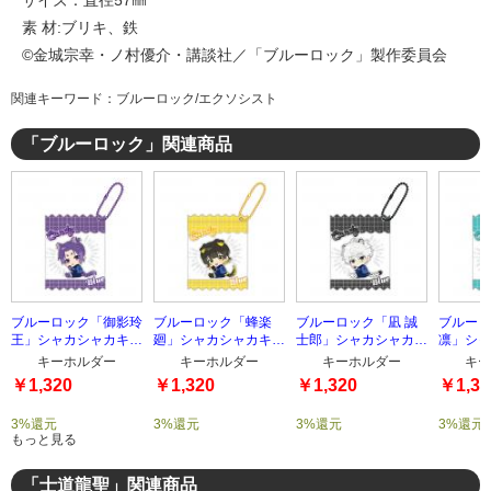
サイズ：直径57㎜
素 材:ブリキ、鉄
©金城宗幸・ノ村優介・講談社／「ブルーロック」製作委員会
関連キーワード：ブルーロック/エクソシスト
「ブルーロック」関連商品
ブルーロック「御影玲
ブルーロック「蜂楽
ブルーロック「凪 誠
ブルーロ
王」シャカシャカキー
廻」シャカシャカキー
士郎」シャカシャカキ
凛」シャ
ホルダー
ホルダー
ーホルダー
ホルダー
キーホルダー
キーホルダー
キーホルダー
キー
￥1,320
￥1,320
￥1,320
￥1,32
3%還元
3%還元
3%還元
3%還元
もっと見る
「士道龍聖」関連商品