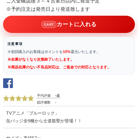
ご入金確認後３～４営業日以内に発送予定
※予約注文は発売日より発送致します
カートに入れる
CART
注意事項
※初回購入のお客様はポイントを
10%
還元いたします。
※在庫がなくなり次第終了いたします。
※商品在庫のない不良品対応は、ご返金での対応となります。
平均評価
-点
総評価数
-
TVアニメ「ブルーロック」
缶バッジ全9種から士道龍聖が登場！！