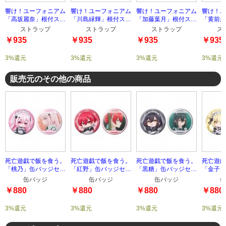
響け！ユーフォニアム
響け！ユーフォニアム
響け！ユーフォニアム
響け！ユ
「高坂麗奈」根付スト
「川島緑輝」根付スト
「加藤葉月」根付スト
「黄前久
ラップ
ラップ
ラップ
トラップ
ストラップ
ストラップ
ストラップ
ス
￥935
￥935
￥935
￥935
3%還元
3%還元
3%還元
3%還元
販売元のその他の商品
死亡遊戯で飯を食う。
死亡遊戯で飯を食う。
死亡遊戯で飯を食う。
死亡遊戯
「桃乃」缶バッジセッ
「紅野」缶バッジセッ
「黒糖」缶バッジセッ
「金子」
ト
ト
ト
ト
缶バッジ
缶バッジ
缶バッジ
缶
￥880
￥880
￥880
￥880
3%還元
3%還元
3%還元
3%還元