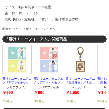
サイズ：幅40×高さ60mm程度
素 材：木、レーヨン
©武田綾乃・宝島社／『響け！』製作委員会2024
関連キーワード：響け！ユーフォニアム
「響け！ユーフォニアム」関連商品
響け！ユーフォニアム
響け！ユーフォニアム
響け！ユーフォニアム
響け！ユ
クリアファイルセット
クリアファイルセット
「黒江真由」メタルキ
「高坂麗
TYPE-2
TYPE-1
ーホルダー
ーホルダ
クリアファイル
クリアファイル
キーホルダー
キー
￥990
￥990
￥1,650
￥1,65
3%還元
3%還元
3%還元
3%還元