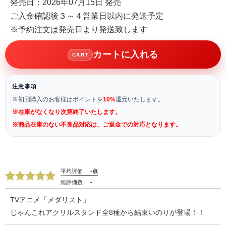
発売日：2026年07月15日 発売
ご入金確認後３～４営業日以内に発送予定
※予約注文は発売日より発送致します
カートに入れる
CART
注意事項
※初回購入のお客様はポイントを
10%
還元いたします。
※在庫がなくなり次第終了いたします。
※商品在庫のない不良品対応は、ご返金での対応となります。
平均評価
-点
総評価数
-
TVアニメ「メダリスト」
じゃんこれアクリルスタンド全8種から結束いのりが登場！！