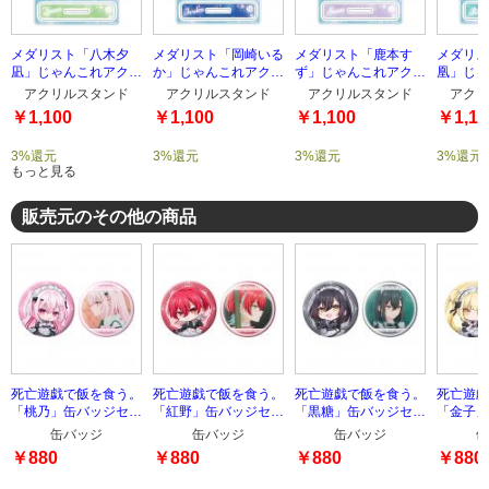
メダリスト「八木夕
メダリスト「岡崎いる
メダリスト「鹿本す
メダリス
凪」じゃんこれアクリ
か」じゃんこれアクリ
ず」じゃんこれアクリ
凰」じゃ
ルスタンド
ルスタンド
ルスタンド
ルスタン
アクリルスタンド
アクリルスタンド
アクリルスタンド
アクリ
￥1,100
￥1,100
￥1,100
￥1,10
3%還元
3%還元
3%還元
3%還元
もっと見る
販売元のその他の商品
死亡遊戯で飯を食う。
死亡遊戯で飯を食う。
死亡遊戯で飯を食う。
死亡遊戯
「桃乃」缶バッジセッ
「紅野」缶バッジセッ
「黒糖」缶バッジセッ
「金子」
ト
ト
ト
ト
缶バッジ
缶バッジ
缶バッジ
缶
￥880
￥880
￥880
￥880