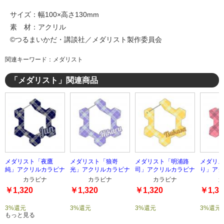
サイズ：幅100×高さ130mm
素 材：アクリル
©つるまいかだ・講談社／メダリスト製作委員会
関連キーワード：メダリスト
「メダリスト」関連商品
メダリスト「夜鷹
メダリスト「狼嵜
メダリスト「明浦路
メダリス
純」アクリルカラビナ
光」アクリルカラビナ
司」アクリルカラビナ
り」アク
カラビナ
カラビナ
カラビナ
カ
￥1,320
￥1,320
￥1,320
￥1,32
3%還元
3%還元
3%還元
3%還元
もっと見る