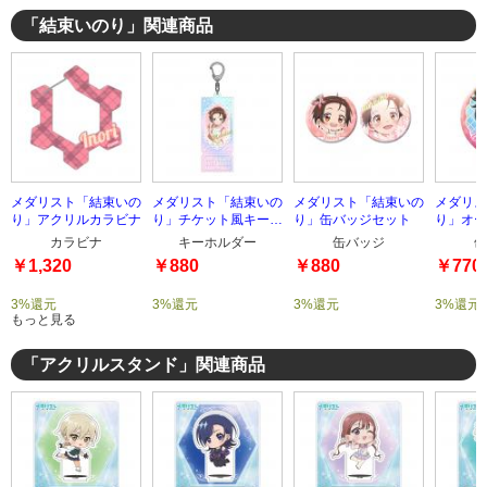
「結束いのり」関連商品
メダリスト「結束いの
メダリスト「結束いの
メダリスト「結束いの
メダリス
り」アクリルカラビナ
り」チケット風キーホ
り」缶バッジセット
り」オー
ルダー
カラビナ
キーホルダー
缶バッジ
缶
￥1,320
￥880
￥880
￥770
3%還元
3%還元
3%還元
3%還元
もっと見る
「アクリルスタンド」関連商品