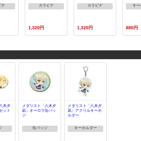
ビナ
カラビナ
カラビナ
キー
1,320円
1,320円
880円
八木夕
メダリスト「八木夕
メダリスト「八木夕
セット
凪」オーロラ缶バッ
凪」アクリルキーホ
ジ
ルダー
ジ
缶バッジ
キーホルダー