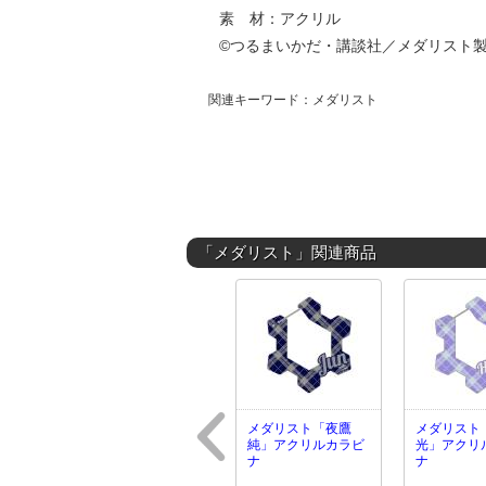
素 材：アクリル
©つるまいかだ・講談社／メダリスト
関連キーワード：メダリスト
「メダリスト」関連商品
メダリスト「夜鷹
メダリスト
純」アクリルカラビ
光」アクリ
ナ
ナ