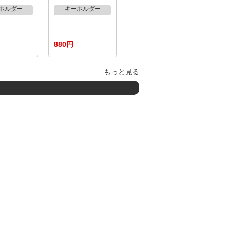
ホルダー
キーホルダー
880円
もっと見る