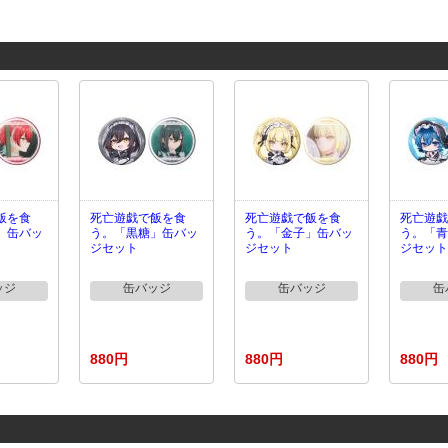
飯を食
死亡遊戯で飯を食
死亡遊戯で飯を食
死亡遊戯
」缶バッ
う。「黒糖」缶バッ
う。「金子」缶バッ
う。「青
ジセット
ジセット
ジセット
ッジ
缶バッジ
缶バッジ
缶
880円
880円
880円