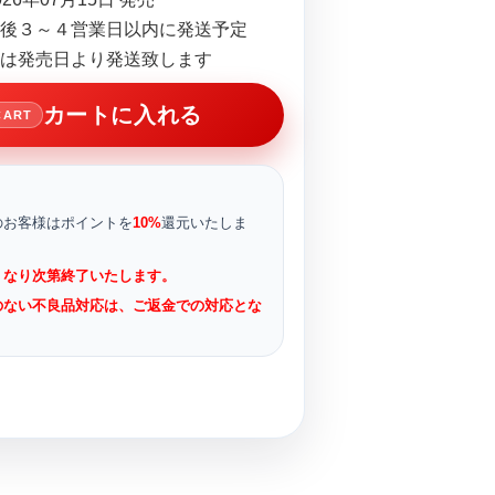
後３～４営業日以内に発送予定
は発売日より発送致します
カートに入れる
CART
のお客様はポイントを
10%
還元いたしま
くなり次第終了いたします。
のない不良品対応は、ご返金での対応とな