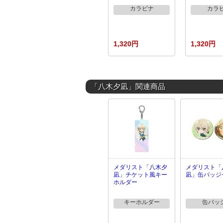
カラビナ
カラ
1,320円
1,320円
「八木夕凪」関連商品
メダリスト「八木夕
メダリスト「
凪」チケット風キー
凪」缶バッジ
ホルダー
キーホルダー
缶バッ