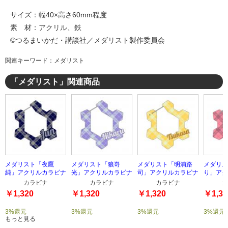
サイズ：幅40×高さ60mm程度
素 材：アクリル、鉄
©つるまいかだ・講談社／メダリスト製作委員会
関連キーワード：メダリスト
「メダリスト」関連商品
メダリスト「夜鷹
メダリスト「狼嵜
メダリスト「明浦路
メダリス
純」アクリルカラビナ
光」アクリルカラビナ
司」アクリルカラビナ
り」アク
カラビナ
カラビナ
カラビナ
カ
￥1,320
￥1,320
￥1,320
￥1,32
3%還元
3%還元
3%還元
3%還元
もっと見る