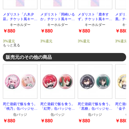
メダリスト「八木夕
メダリスト「岡崎いる
メダリスト「鹿本す
メダリス
凪」チケット風キーホ
か」チケット風キーホ
ず」チケット風キーホ
凰」チケ
ルダー
ルダー
ルダー
ルダー
キーホルダー
キーホルダー
キーホルダー
キー
￥880
￥880
￥880
￥880
3%還元
3%還元
3%還元
3%還元
もっと見る
販売元のその他の商品
死亡遊戯で飯を食う。
死亡遊戯で飯を食う。
死亡遊戯で飯を食う。
死亡遊戯
「桃乃」缶バッジセッ
「紅野」缶バッジセッ
「黒糖」缶バッジセッ
「金子」
ト
ト
ト
ト
缶バッジ
缶バッジ
缶バッジ
缶
￥880
￥880
￥880
￥880