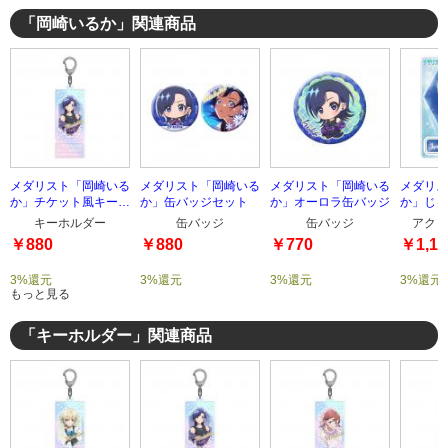
「岡崎いるか」関連商品
メダリスト「岡崎いる
メダリスト「岡崎いる
メダリスト「岡崎いる
メダリス
か」チケット風キーホ
か」缶バッジセット
か」オーロラ缶バッジ
か」じゃ
ルダー
ルスタン
キーホルダー
缶バッジ
缶バッジ
アクリ
￥880
￥880
￥770
￥1,10
3%還元
3%還元
3%還元
3%還元
もっと見る
「キーホルダー」関連商品