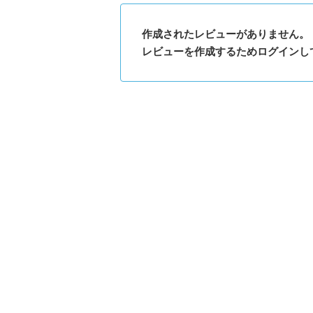
作成されたレビューがありません。
レビューを作成するためログインし