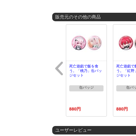
販売元のその他の商品
死亡遊戯で飯を食
死亡遊戯で
う。「桃乃」缶バッ
う。「紅野
ジセット
ジセット
缶バッジ
缶バ
880円
880円
ユーザーレビュー