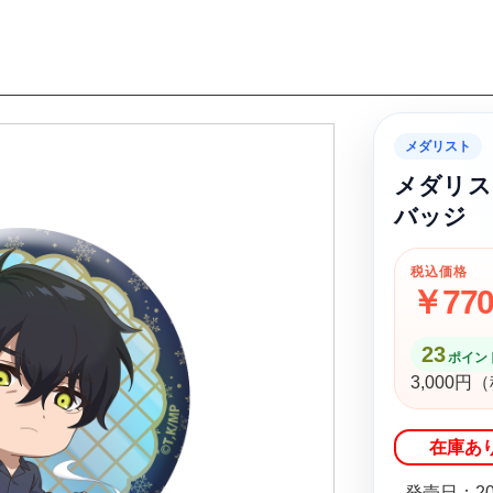
メダリスト
メダリス
バッジ
税込価格
￥77
23
ポイント
3,000
在庫あ
発売日：20