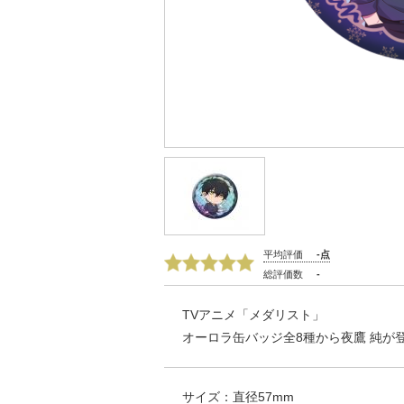
平均評価
-点
総評価数
-
TVアニメ「メダリスト」
オーロラ缶バッジ全8種から夜鷹 純が
サイズ：直径57mm