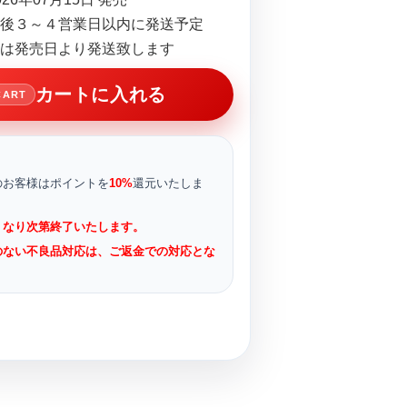
後３～４営業日以内に発送予定
は発売日より発送致します
カートに入れる
CART
のお客様はポイントを
10%
還元いたしま
くなり次第終了いたします。
のない不良品対応は、ご返金での対応とな