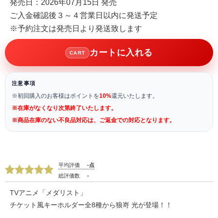
発売日：2026年07月15日 発売
ご入金確認後３～４営業日以内に発送予定
※予約注文は発売日より発送致します
カートに入れる
CART
注意事項
※初回購入のお客様はポイントを
10%
還元いたします。
※在庫がなくなり次第終了いたします。
※商品在庫のない不良品対応は、ご返金での対応となります。
平均評価
-点
総評価数
-
TVアニメ「メダリスト」
チケット風キーホルダー全8種から狼嵜 光が登場！！