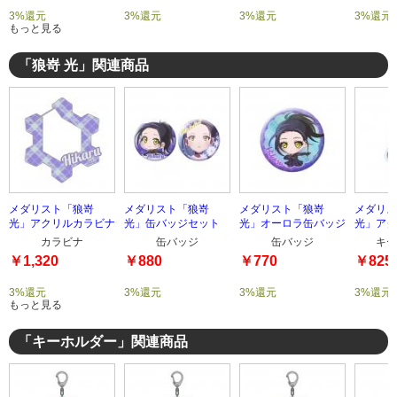
3%還元
3%還元
3%還元
3%還元
もっと見る
「狼嵜 光」関連商品
メダリスト「狼嵜
メダリスト「狼嵜
メダリスト「狼嵜
メダリス
光」アクリルカラビナ
光」缶バッジセット
光」オーロラ缶バッジ
光」アク
ダー
カラビナ
缶バッジ
缶バッジ
キー
￥1,320
￥880
￥770
￥825
3%還元
3%還元
3%還元
3%還元
もっと見る
「キーホルダー」関連商品