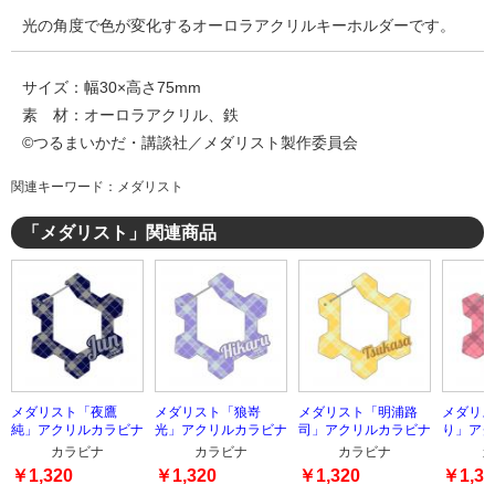
光の角度で色が変化するオーロラアクリルキーホルダーです。
サイズ：幅30×高さ75mm
素 材：オーロラアクリル、鉄
©つるまいかだ・講談社／メダリスト製作委員会
関連キーワード：メダリスト
「メダリスト」関連商品
メダリスト「夜鷹
メダリスト「狼嵜
メダリスト「明浦路
メダリス
純」アクリルカラビナ
光」アクリルカラビナ
司」アクリルカラビナ
り」アク
カラビナ
カラビナ
カラビナ
カ
￥1,320
￥1,320
￥1,320
￥1,32