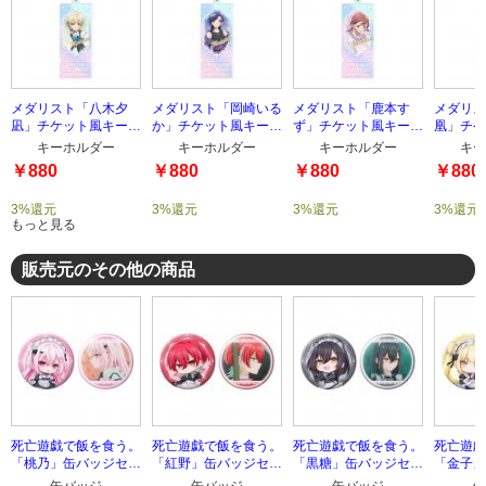
メダリスト「八木夕
メダリスト「岡崎いる
メダリスト「鹿本す
メダリス
凪」チケット風キーホ
か」チケット風キーホ
ず」チケット風キーホ
凰」チケ
ルダー
ルダー
ルダー
ルダー
キーホルダー
キーホルダー
キーホルダー
キー
￥880
￥880
￥880
￥880
3%還元
3%還元
3%還元
3%還元
もっと見る
販売元のその他の商品
死亡遊戯で飯を食う。
死亡遊戯で飯を食う。
死亡遊戯で飯を食う。
死亡遊戯
「桃乃」缶バッジセッ
「紅野」缶バッジセッ
「黒糖」缶バッジセッ
「金子」
ト
ト
ト
ト
缶バッジ
缶バッジ
缶バッジ
缶