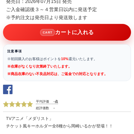
発売日：2026年07月15日 発売
ご入金確認後３～４営業日以内に発送予定
※予約注文は発売日より発送致します
カートに入れる
CART
注意事項
※初回購入のお客様はポイントを
10%
還元いたします。
※在庫がなくなり次第終了いたします。
※商品在庫のない不良品対応は、ご返金での対応となります。
平均評価
-点
総評価数
-
TVアニメ「メダリスト」
チケット風キーホルダー全8種から岡崎いるかが登場！！