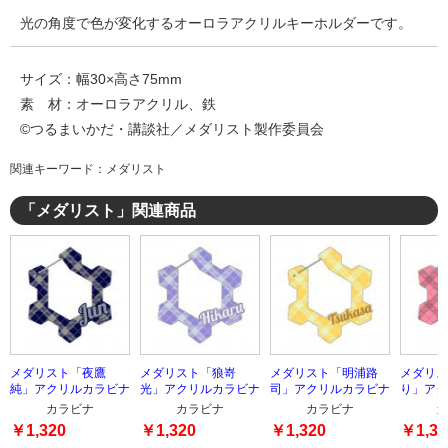
光の角度で色が変化するオーロラアクリルキーホルダーです。
サイズ：幅30×高さ75mm
素 材：オーロラアクリル、鉄
©つるまいかだ・講談社／メダリスト製作委員会
関連キーワード：メダリスト
「メダリスト」関連商品
メダリスト「夜鷹
メダリスト「狼嵜
メダリスト「明浦路
メダリス
純」アクリルカラビナ
光」アクリルカラビナ
司」アクリルカラビナ
り」アク
カラビナ
カラビナ
カラビナ
カ
￥1,320
￥1,320
￥1,320
￥1,32