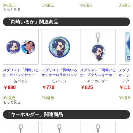
3%還元
3%還元
3%還元
3%還元
もっと見る
「岡崎いるか」関連商品
メダリスト「岡崎いる
メダリスト「岡崎いる
メダリスト「岡崎いる
メダリス
か」缶バッジセット
か」オーロラ缶バッジ
か」アクリルキーホル
か」じゃ
ダー
ルスタン
缶バッジ
缶バッジ
キーホルダー
アクリ
￥880
￥770
￥825
￥1,10
3%還元
3%還元
3%還元
もっと見る
「キーホルダー」関連商品