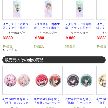
メダリスト「八木夕
メダリスト「鹿本す
メダリスト「鴗鳥理
メダリス
凪」チケット風キーホ
ず」チケット風キーホ
凰」チケット風キーホ
純」チケ
ルダー
ルダー
ルダー
ルダー
キーホルダー
キーホルダー
キーホルダー
キー
￥880
￥880
￥880
￥880
3%還元
3%還元
3%還元
3%還元
もっと見る
販売元のその他の商品
死亡遊戯で飯を食う。
死亡遊戯で飯を食う。
死亡遊戯で飯を食う。
死亡遊戯
「桃乃」缶バッジセッ
「紅野」缶バッジセッ
「黒糖」缶バッジセッ
「金子」
ト
ト
ト
ト
缶バッジ
缶バッジ
缶バッジ
缶