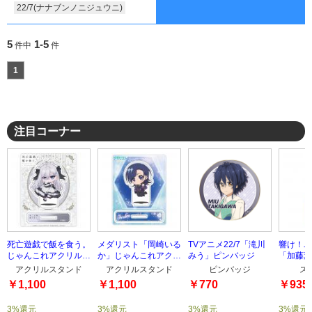
22/7(ナナブンノニジュウニ)
5
1-5
件中
件
1
注目コーナー
死亡遊戯で飯を食う。
メダリスト「岡崎いる
TVアニメ22/7「滝川
響け！ユ
じゃんこれアクリルス
か」じゃんこれアクリ
みう」ピンバッジ
「加藤葉
タンド(幽鬼)
ルスタンド
ラップ
アクリルスタンド
アクリルスタンド
ピンバッジ
ス
￥1,100
￥1,100
￥770
￥935
3%還元
3%還元
3%還元
3%還元