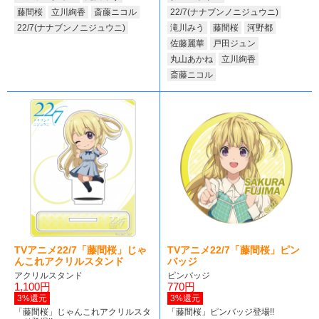
藤間桜
立川絢香
斎藤ニコル
22/7(ナナブンノニジュウニ)
22/7(ナナブンノニジュウニ)
滝川みう
藤間桜
河野都
佐藤麗華
戸田ジュン
丸山あかね
立川絢香
斎藤ニコル
TVアニメ22/7「藤間桜」じゃ
TVアニメ22/7「藤間桜」ピン
んこれアクリルスタンド
バッジ
アクリルスタンド
ピンバッジ
1,100円
770円
3%還元
3%還元
「藤間桜」じゃんこれアクリルスタ
「藤間桜」ピンバッジ登場!!