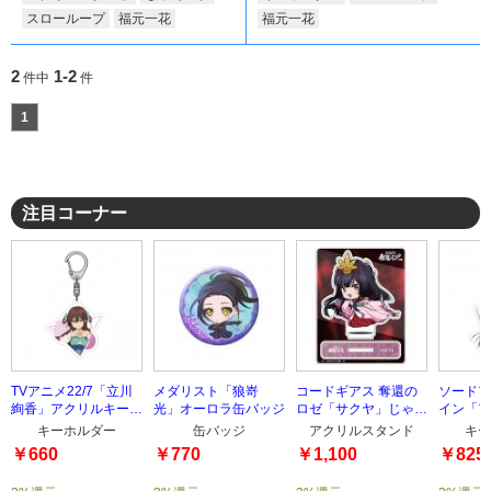
スローループ
福元一花
福元一花
2
1-2
件中
件
1
注目コーナー
TVアニメ22/7「立川
メダリスト「狼嵜
コードギアス 奪還の
ソードア
絢香」アクリルキーホ
光」オーロラ缶バッジ
ロゼ「サクヤ」じゃん
イン「ア
ルダー
これアクリルスタンド
ルキーホ
キーホルダー
缶バッジ
アクリルスタンド
キー
￥660
￥770
￥1,100
￥825