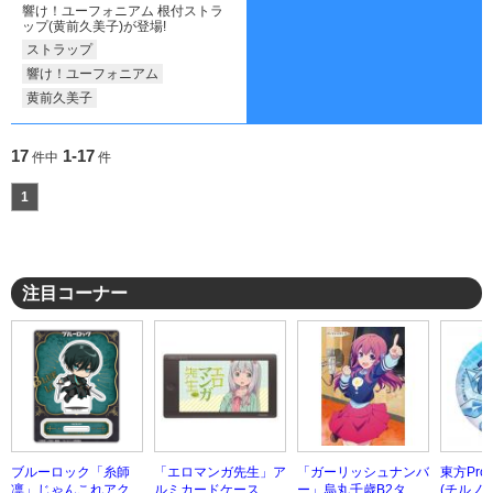
響け！ユーフォニアム 根付ストラ
ップ(黄前久美子)が登場!
ストラップ
響け！ユーフォニアム
黄前久美子
17
1-17
件中
件
1
注目コーナー
ブルーロック「糸師
「エロマンガ先生」ア
「ガーリッシュナンバ
東方Pro
凛」じゃんこれアクリ
ルミカードケース
ー」烏丸千歳B2タペ
(チルノ)