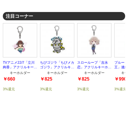
注目コーナー
TVアニメ22/7「立川
ちびゴジラ「ちびメカ
スローループ「吉永
ブルーロ
絢香」アクリルキーホ
ゴジラ」アクリルキー
恋」アクリルキーホル
王」連結
ルダー
ホルダー
ダー
ホルダー
キーホルダー
キーホルダー
キーホルダー
キー
￥660
￥825
￥825
￥990
3%還元
3%還元
3%還元
3%還元