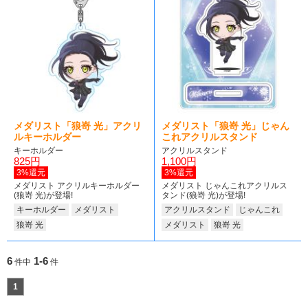
メダリスト「狼嵜 光」アクリ
メダリスト「狼嵜 光」じゃん
ルキーホルダー
これアクリルスタンド
キーホルダー
アクリルスタンド
825円
1,100円
3%還元
3%還元
メダリスト アクリルキーホルダー
メダリスト じゃんこれアクリルス
(狼嵜 光)が登場!
タンド(狼嵜 光)が登場!
キーホルダー
メダリスト
アクリルスタンド
じゃんこれ
狼嵜 光
メダリスト
狼嵜 光
6
1-6
件中
件
1