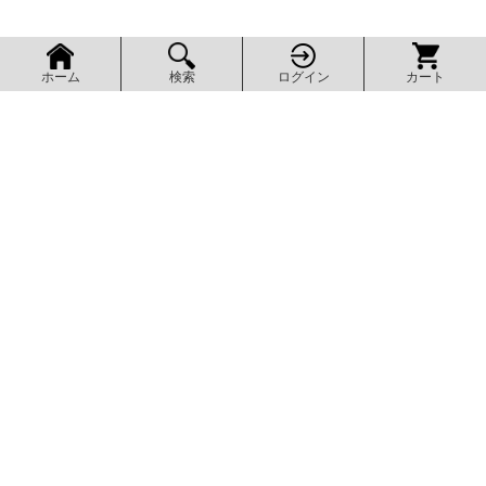
検索
ログイン
カート
ホーム
ページ上部へ
AXEL SHOP
アクセルショップ
グッズ販売とDL販売を、スマホでも探しやすく。気になる商品を見
つけたら会員登録で注文履歴も確認できます。
商品を探す