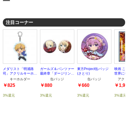
注目コーナー
メダリスト「明浦路
ガールズ＆パンツァー
東方Project缶バッジ
映画 こ
司」アクリルキーホル
最終章「ダージリン」
(さとり)
世界に祝
ダー
缶バッジセット
「アクア
キーホルダー
缶バッジ
缶バッジ
アクリ
タンド
￥825
￥880
￥660
￥1,98
3%還元
3%還元
3%還元
3%還元