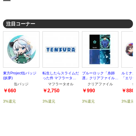
注目コーナー
東方Project缶バッジ
転生したらスライムだ
ブルーロック「糸師
ルミナス
(妖夢)
った件 マフラータオ
凛」クリアファイルセ
「エリー
ル TYPE-2
ット
ッジセッ
缶バッジ
マフラータオル
クリアファイル
缶
￥660
￥2,750
￥990
￥880
3%還元
3%還元
3%還元
3%還元