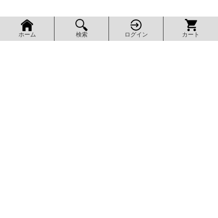
検索
ログイン
カート
ホーム
ページ上部へ
AXEL SHOP
アクセルショップ
グッズ販売とDL販売を、スマホでも探しやすく。気になる商品を見
つけたら会員登録で注文履歴も確認できます。
商品を探す