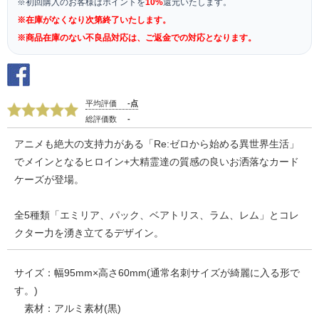
※初回購入のお客様はポイントを
10%
還元いたします。
※在庫がなくなり次第終了いたします。
※商品在庫のない不良品対応は、ご返金での対応となります。
平均評価
-点
総評価数
-
アニメも絶大の支持力がある「Re:ゼロから始める異世界生活」
でメインとなるヒロイン+大精霊達の質感の良いお洒落なカード
ケーズが登場。
全5種類「エミリア、パック、ベアトリス、ラム、レム」とコレ
クター力を湧き立てるデザイン。
サイズ：幅95mm×高さ60mm(通常名刺サイズが綺麗に入る形で
す。)
素材：アルミ素材(黒)