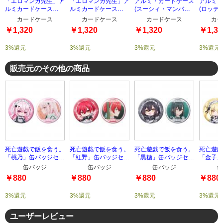
「エロマンガ先生」ア
「エロマンガ先生」ア
アルミ・カードケース
アルミ・
ルミカードケース
ルミカードケース
(スーシィ・マンババ
(ロッテ
(TYPE-4)
(TYPE-3)
ラン)
カードケース
カードケース
カードケース
カー
￥1,320
￥1,320
￥1,320
￥1,32
3%還元
3%還元
3%還元
3%還元
販売元のその他の商品
死亡遊戯で飯を食う。
死亡遊戯で飯を食う。
死亡遊戯で飯を食う。
死亡遊戯
「桃乃」缶バッジセッ
「紅野」缶バッジセッ
「黒糖」缶バッジセッ
「金子」
ト
ト
ト
ト
缶バッジ
缶バッジ
缶バッジ
缶
￥880
￥880
￥880
￥880
3%還元
3%還元
3%還元
3%還元
ユーザーレビュー