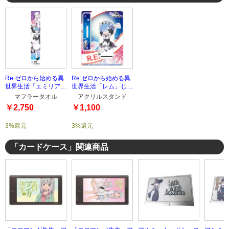
Re:ゼロから始める異
Re:ゼロから始める異
世界生活「エミリア&
世界生活「レム」じゃ
ラム&レム」マフラー
んこれアクリルスタン
マフラータオル
アクリルスタンド
タオル
ド
￥2,750
￥1,100
3%還元
3%還元
「カードケース」関連商品