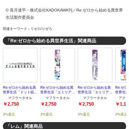
© 長月達平・株式会社KADOKAWA刊／Re:ゼロから始める異世界
生活製作委員会
関連キーワード：リゼロ/りぜろ
「Re:ゼロから始める異世界生活」関連商品
Re:ゼロから始める異
Re:ゼロから始める異
Re:ゼロから始める異
Re:ゼ
世界生活「ドット絵」
世界生活「エミリア&
世界生活「エミリア&
世界生活
マフラータオル
ラム&レム」マフラー
パック」マフラータオ
ア」じゃ
マフラータオル
マフラータオル
マフラータオル
アクリ
タオル
ル
ルスタン
￥2,750
￥2,750
￥2,750
￥1,10
3%還元
3%還元
3%還元
3%還元
「レム」関連商品