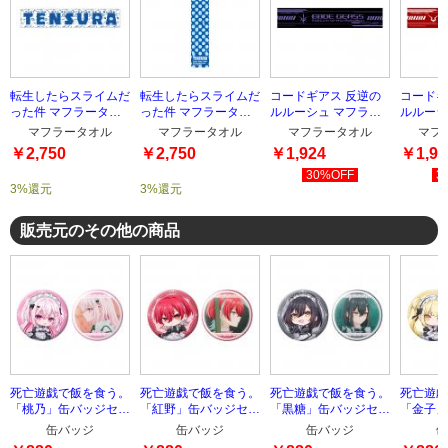
転生したらスライムだ
転生したらスライムだ
コードギアス 反逆の
コードギ
った件 マフラータオ
った件 マフラータオ
ルルーシュ マフラー
ルルーシ
ル TYPE-2
ル TYPE-1
タオル TYPE-2
タオル T
マフラータオル
マフラータオル
マフラータオル
マフ
￥2,750
￥2,750
￥1,924
￥1,92
30%OFF
3
3%還元
3%還元
販売元のその他の商品
死亡遊戯で飯を食う。
死亡遊戯で飯を食う。
死亡遊戯で飯を食う。
死亡遊戯
「桃乃」缶バッジセッ
「紅野」缶バッジセッ
「黒糖」缶バッジセッ
「金子」
ト
ト
ト
ト
缶バッジ
缶バッジ
缶バッジ
缶