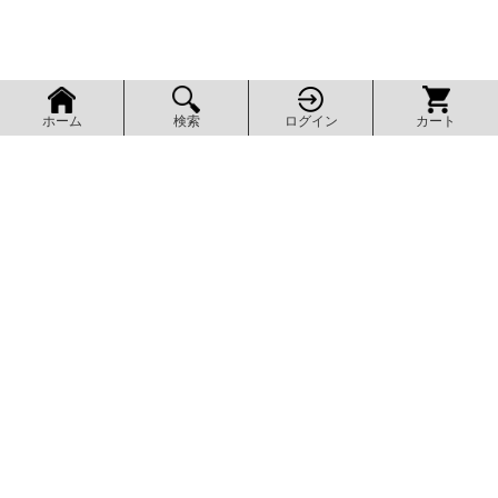
検索
ログイン
カート
ホーム
ページ上部へ
AXEL SHOP
アクセルショップ
グッズ販売とDL販売を、スマホでも探しやすく。気になる商品を見
つけたら会員登録で注文履歴も確認できます。