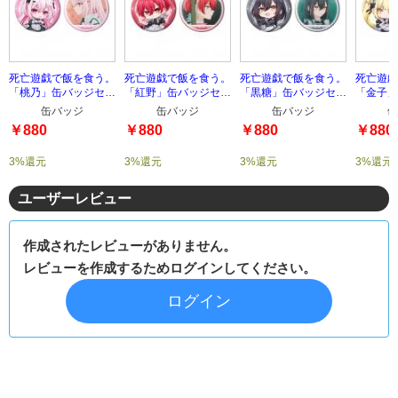
死亡遊戯で飯を食う。
死亡遊戯で飯を食う。
死亡遊戯で飯を食う。
死亡遊戯
「桃乃」缶バッジセッ
「紅野」缶バッジセッ
「黒糖」缶バッジセッ
「金子」
ト
ト
ト
ト
缶バッジ
缶バッジ
缶バッジ
缶
￥880
￥880
￥880
￥880
3%還元
3%還元
3%還元
3%還元
ユーザーレビュー
作成されたレビューがありません。
レビューを作成するためログインしてください。
ログイン