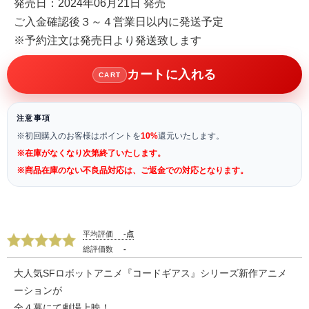
発売日：2024年06月21日 発売
ご入金確認後３～４営業日以内に発送予定
※予約注文は発売日より発送致します
カートに入れる
CART
注意事項
※初回購入のお客様はポイントを
10%
還元いたします。
※在庫がなくなり次第終了いたします。
※商品在庫のない不良品対応は、ご返金での対応となります。
平均評価
-点
総評価数
-
大人気SFロボットアニメ『コードギアス』シリーズ新作アニメ
ーションが
全４幕にて劇場上映！