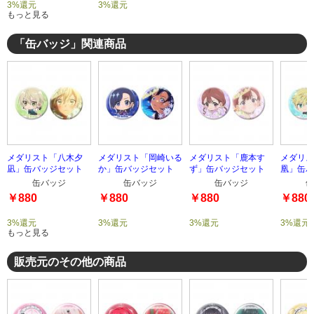
3%還元
3%還元
もっと見る
「缶バッジ」関連商品
メダリスト「八木夕
メダリスト「岡崎いる
メダリスト「鹿本す
メダリス
凪」缶バッジセット
か」缶バッジセット
ず」缶バッジセット
凰」缶バ
缶バッジ
缶バッジ
缶バッジ
缶
￥880
￥880
￥880
￥880
3%還元
3%還元
3%還元
3%還元
もっと見る
販売元のその他の商品