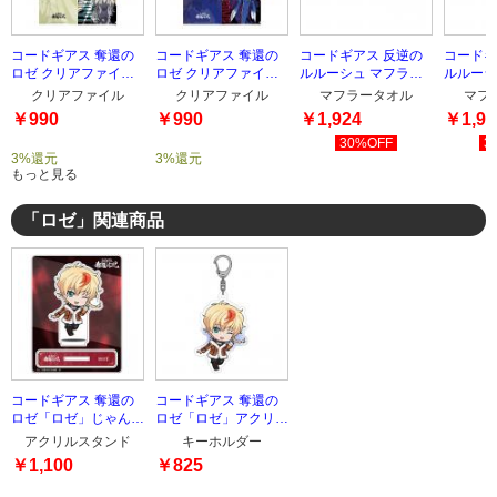
コードギアス 奪還の
コードギアス 奪還の
コードギアス 反逆の
コードギ
ロゼ クリアファイル
ロゼ クリアファイル
ルルーシュ マフラー
ルルーシ
セット TYPE-2
セット TYPE-1
タオル TYPE-2
タオル T
クリアファイル
クリアファイル
マフラータオル
マフ
￥990
￥990
￥1,924
￥1,92
30%OFF
3
3%還元
3%還元
もっと見る
「ロゼ」関連商品
コードギアス 奪還の
コードギアス 奪還の
ロゼ「ロゼ」じゃんこ
ロゼ「ロゼ」アクリル
れアクリルスタンド
キーホルダー
アクリルスタンド
キーホルダー
￥1,100
￥825