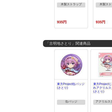
木製ストラップ
木製スト
935円
935円
「古明地さとり」関連商品
東方Project缶バッジ
東方Projec
(さとり)
れアクリルス
(さとり)
缶バッジ
アクリルス