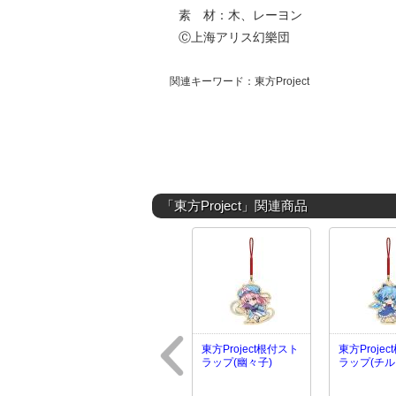
素 材：木、レーヨン
Ⓒ上海アリス幻樂団
関連キーワード：東方Project
「東方Project」関連商品
東方Project根付スト
東方Proje
ラップ(幽々子)
ラップ(チル