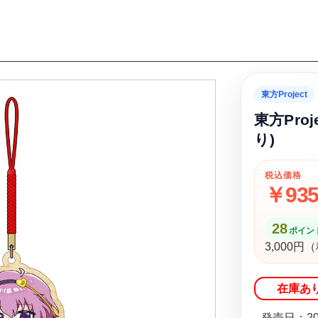
東方Project
東方Pro
り)
税込価格
￥93
28
ポイント
3,000
在庫あ
発売日：20