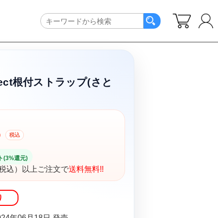
ject根付ストラップ(さと
5
税込
(3%還元)
円（税込）以上ご注文で
送料無料!!
り
24年06月18日 発売