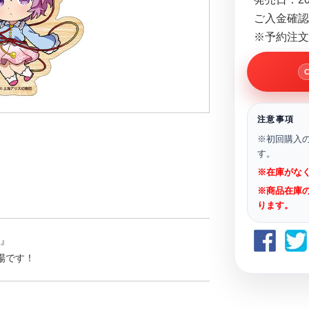
ご入金確認
※予約注文
注意事項
※初回購入
す。
※在庫がな
※商品在庫
ります。
t』
場です！