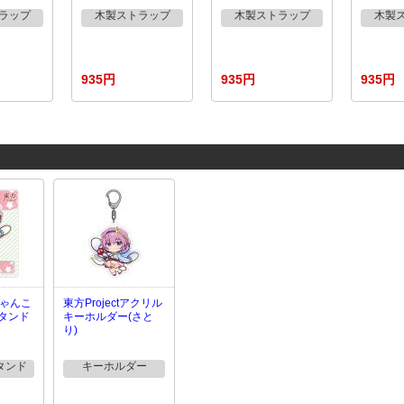
ラップ
木製ストラップ
木製ストラップ
木製
935円
935円
935円
tじゃんこ
東方Projectアクリル
タンド
キーホルダー(さと
り)
タンド
キーホルダー