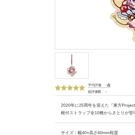
平均評価
-点
総評価数
-
2020年に25周年を迎えた『東方Projec
根付ストラップ全10種からさとりが登
サイズ：幅40×高さ60mm程度