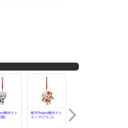
ject根付スト
東方Project根付スト
咲夜)
ラップ(フラン)