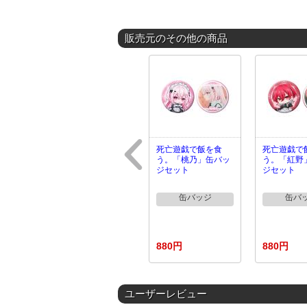
販売元のその他の商品
死亡遊戯で飯を食
死亡遊戯で
う。「桃乃」缶バッ
う。「紅野
ジセット
ジセット
缶バッジ
缶バ
880円
880円
ユーザーレビュー