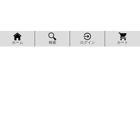
検索
ログイン
カート
ホーム
ページ上部へ
AXEL SHOP
アクセルショップ
グッズ販売とDL販売を、スマホでも探しやすく。気になる商品を見