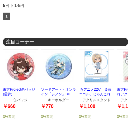
5
1-5
件中
件
1
注目コーナー
東方Project缶バッジ
ソードアート・オンラ
TVアニメ22/7「斎藤
東方Pro
(霊夢)
イン「シノン」BIG缶
ニコル」じゃんこれア
れアクリ
バッジ
クリルスタンド
(こいし)
缶バッジ
キーホルダー
アクリルスタンド
アクリ
￥660
￥770
￥1,100
￥1,10
3%還元
3%還元
3%還元
3%還元