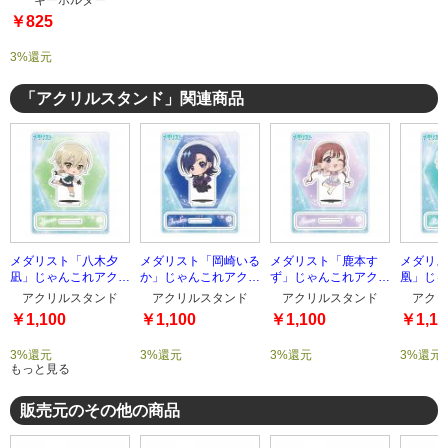
キーホルダー
￥825
3%還元
「アクリルスタンド」関連商品
メダリスト「八木夕
メダリスト「岡崎いる
メダリスト「鹿本す
メダリス
凪」じゃんこれアクリ
か」じゃんこれアクリ
ず」じゃんこれアクリ
凰」じゃ
ルスタンド
ルスタンド
ルスタンド
ルスタン
アクリルスタンド
アクリルスタンド
アクリルスタンド
アクリ
￥1,100
￥1,100
￥1,100
￥1,10
3%還元
3%還元
3%還元
3%還元
もっと見る
販売元のその他の商品