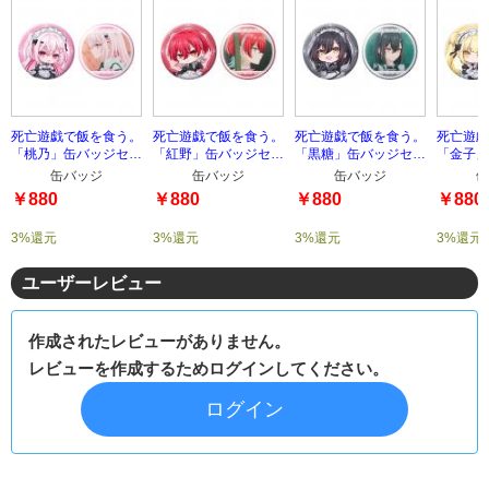
死亡遊戯で飯を食う。
死亡遊戯で飯を食う。
死亡遊戯で飯を食う。
死亡遊戯
「桃乃」缶バッジセッ
「紅野」缶バッジセッ
「黒糖」缶バッジセッ
「金子」
ト
ト
ト
ト
缶バッジ
缶バッジ
缶バッジ
缶
￥880
￥880
￥880
￥880
3%還元
3%還元
3%還元
3%還元
ユーザーレビュー
作成されたレビューがありません。
レビューを作成するためログインしてください。
ログイン