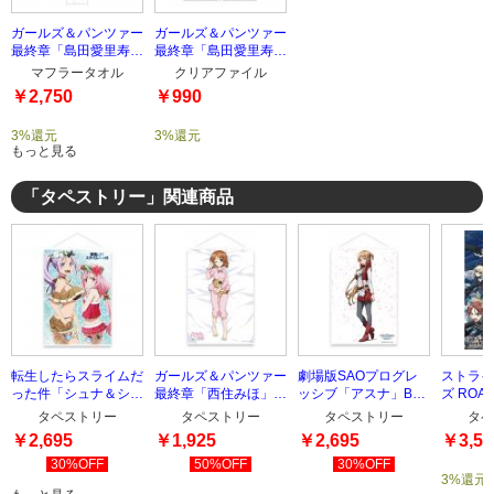
ガールズ＆パンツァー
ガールズ＆パンツァー
最終章「島田愛里寿」
最終章「島田愛里寿」
マフラータオル
クリアファイルセット
マフラータオル
クリアファイル
￥2,750
￥990
3%還元
3%還元
もっと見る
「タペストリー」関連商品
転生したらスライムだ
ガールズ＆パンツァー
劇場版SAOプログレ
ストライ
った件「シュナ＆シオ
最終章「西住みほ」
ッシブ「アスナ」B2
ズ ROAD
ン」B2タペストリー
B2タペストリー
タペストリー
BERLI
タペストリー
タペストリー
タペストリー
タペ
リー」TY
￥2,695
￥1,925
￥2,695
￥3,50
30%OFF
50%OFF
30%OFF
3%還元