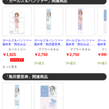
「ガールズ＆パンツァー」関連商品
ガールズ＆パンツァー
ガールズ＆パンツァー
ガールズ＆パンツァー
ガールズ
最終章「西住みほ」
最終章「島田愛里寿」
最終章「西住みほ」マ
最終章「
B2タペストリー
マフラータオル
フラータオル
クリアフ
タペストリー
マフラータオル
マフラータオル
クリ
￥1,925
￥2,750
￥2,750
￥990
50%OFF
3%還元
3%還元
3%還元
もっと見る
「島田愛里寿」関連商品