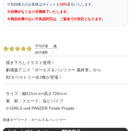
※初回購入のお客様はポイントを
10%
還元いたします。
※在庫がなくなり次第終了いたします。
※商品在庫のない不良品対応は、ご返金での対応となります。
平均評価
-点
総評価数
-
描き下ろしイラスト使用！
劇場版アニメ『ガールズ＆パンツァー 最終章』から
B2タペストリー全2種が登場！
サイズ：幅515ｍｍ×高さ728ｍｍ
素 材：スエード、塩ビパイプ
© GIRLS und PANZER Finale Projekt
関連キーワード：ガールズ＆パンツァー