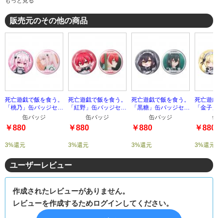
もっと見る
販売元のその他の商品
死亡遊戯で飯を食う。
死亡遊戯で飯を食う。
死亡遊戯で飯を食う。
死亡遊戯
「桃乃」缶バッジセッ
「紅野」缶バッジセッ
「黒糖」缶バッジセッ
「金子」
ト
ト
ト
ト
缶バッジ
缶バッジ
缶バッジ
缶
￥880
￥880
￥880
￥880
3%還元
3%還元
3%還元
3%還元
ユーザーレビュー
作成されたレビューがありません。
レビューを作成するためログインしてください。