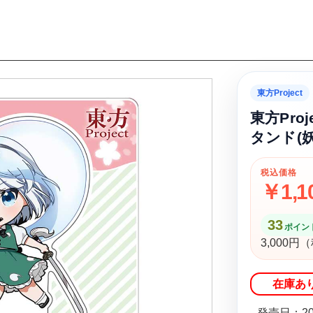
東方Project
東方Pro
タンド(妖
税込価格
￥1,1
33
ポイント
3,000
在庫あ
発売日：20