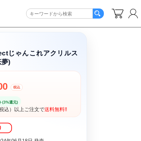
jectじゃんこれアクリルス
夢)
00
税込
(3%還元)
円（税込）以上ご注文で
送料無料!!
り
24年06月18日 発売