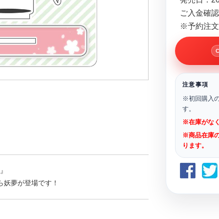
ご入金確認
※予約注文
注意事項
※初回購入
す。
※在庫がな
※商品在庫
ります。
t』
ら妖夢が登場です！