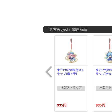
「東方Project」関連商品
東方Project根付スト
東方Proje
ラップ(幽々子)
ラップ(チル
木製ストラップ
木製スト
935円
935円