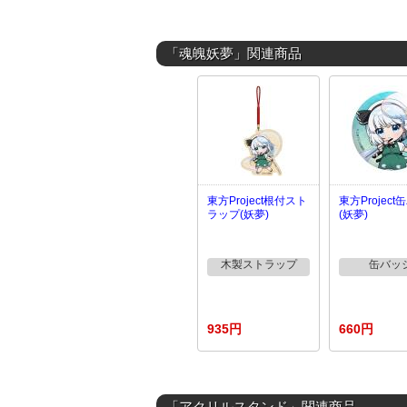
「魂魄妖夢」関連商品
東方Project根付スト
東方Projec
ラップ(妖夢)
(妖夢)
木製ストラップ
缶バッ
935円
660円
「アクリルスタンド」関連商品