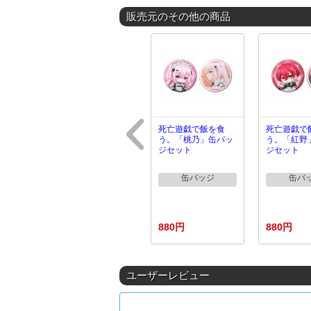
販売元のその他の商品
死亡遊戯で飯を食
死亡遊戯で
う。「桃乃」缶バッ
う。「紅野
ジセット
ジセット
缶バッジ
缶バ
880円
880円
ユーザーレビュー