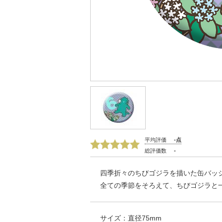
平均評価
-点
総評価数
-
四季折々のちびゴジラを描いた缶バッジ
全ての季節をそろえて、ちびゴジラと
サイズ：直径75mm