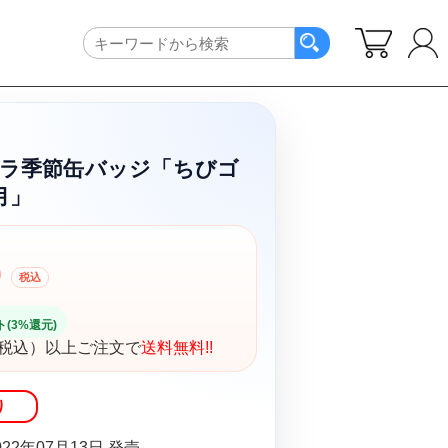
ラ季節缶バッジ「ちびゴ
月」
0
税込
(3%還元)
円（税込）以上ご注文で
送料無料!!
り
22年07月13日 発売