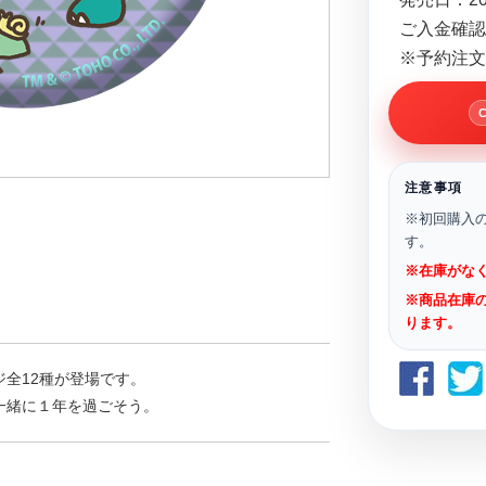
ご入金確認
※予約注文
注意事項
※初回購入
す。
※在庫がな
※商品在庫
ります。
全12種が登場です。
一緒に１年を過ごそう。