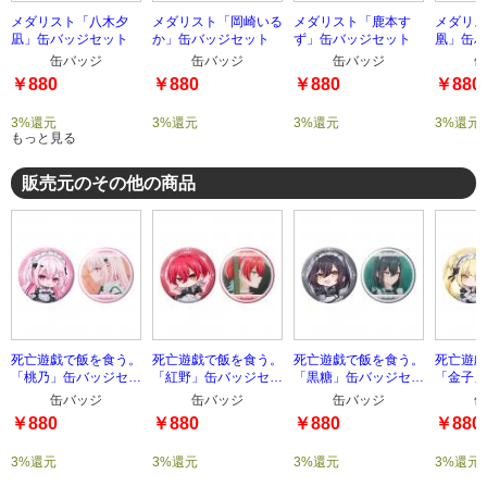
メダリスト「八木夕
メダリスト「岡崎いる
メダリスト「鹿本す
メダリス
凪」缶バッジセット
か」缶バッジセット
ず」缶バッジセット
凰」缶バ
缶バッジ
缶バッジ
缶バッジ
缶
￥880
￥880
￥880
￥880
3%還元
3%還元
3%還元
3%還元
もっと見る
販売元のその他の商品
死亡遊戯で飯を食う。
死亡遊戯で飯を食う。
死亡遊戯で飯を食う。
死亡遊戯
「桃乃」缶バッジセッ
「紅野」缶バッジセッ
「黒糖」缶バッジセッ
「金子」
ト
ト
ト
ト
缶バッジ
缶バッジ
缶バッジ
缶
￥880
￥880
￥880
￥880
3%還元
3%還元
3%還元
3%還元