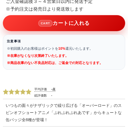
ご入金確認後３～４営業日以内に発送予定
※予約注文は発売日より発送致します
カートに入れる
CART
注意事項
※初回購入のお客様はポイントを
10%
還元いたします。
※在庫がなくなり次第終了いたします。
※商品在庫のない不良品対応は、ご返金での対応となります。
平均評価
-点
総評価数
-
いつもの面々がナザリックで繰り広げる「オーバーロード」のス
ピンオフショートアニメ「ぷれぷれぷれあです」からキュートな
缶バッジ全8種が登場！