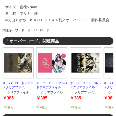
サイズ：直径57mm
素 材：ブリキ、鉄
©丸山くがね・ＫＡＤＯＫＡＷＡ刊／オーバーロード製作委員会
関連キーワード：オーバーロード
「オーバーロード」関連商品
オーバーロードアルベ
オーバーロードアルベ
オーバーロードアルベ
オーバー
ドクリアファイル
ドクリアファイル
ドクリアファイル
ドクリア
type-4
type-3
type-2
type-1
クリアファイル
クリアファイル
クリアファイル
クリ
￥385
￥385
￥385
￥385
3%還元
3%還元
3%還元
3%還元