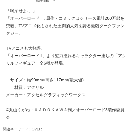
総評価数
-
「喝采せよ-。」
「オーバーロード」: 原作・コミックはシリーズ累計200万部を
突破。TVアニメ化もされた圧倒的人気を誇る最凶ダークファン
タジー。
TVアニメも大好評。
「オーバーロードⅢ」より魅力溢れるキャラクター達ちの「アク
リルフィギュア」全6種が登場。
サイズ：幅90mm×高さ117mm(最大値)
材質：アクリル
メーカー：アクセルグラフィックワークス
©丸山くがね・ＫＡＤＯＫＡＷＡ刊／オーバーロード3製作委員
会
関連キーワード：OVER