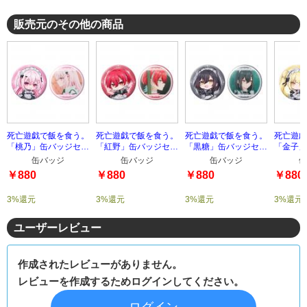
販売元のその他の商品
死亡遊戯で飯を食う。
死亡遊戯で飯を食う。
死亡遊戯で飯を食う。
死亡遊戯
「桃乃」缶バッジセッ
「紅野」缶バッジセッ
「黒糖」缶バッジセッ
「金子」
ト
ト
ト
ト
缶バッジ
缶バッジ
缶バッジ
缶
￥880
￥880
￥880
￥880
3%還元
3%還元
3%還元
3%還元
ユーザーレビュー
作成されたレビューがありません。
レビューを作成するためログインしてください。