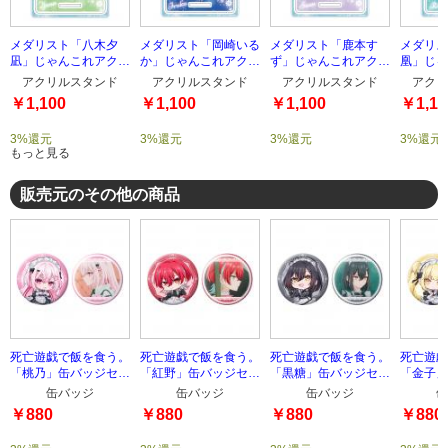
メダリスト「八木夕
メダリスト「岡崎いる
メダリスト「鹿本す
メダリス
凪」じゃんこれアクリ
か」じゃんこれアクリ
ず」じゃんこれアクリ
凰」じゃ
ルスタンド
ルスタンド
ルスタンド
ルスタン
アクリルスタンド
アクリルスタンド
アクリルスタンド
アクリ
￥1,100
￥1,100
￥1,100
￥1,10
3%還元
3%還元
3%還元
3%還元
もっと見る
販売元のその他の商品
死亡遊戯で飯を食う。
死亡遊戯で飯を食う。
死亡遊戯で飯を食う。
死亡遊戯
「桃乃」缶バッジセッ
「紅野」缶バッジセッ
「黒糖」缶バッジセッ
「金子」
ト
ト
ト
ト
缶バッジ
缶バッジ
缶バッジ
缶
￥880
￥880
￥880
￥880