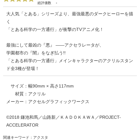
総評価数
-
大人気「とある」シリーズより、最強最悪のダークヒーローを描
く
「とある科学の一方通行」が衝撃のTVアニメ化！
最強にして最凶の『悪』 ――アクセラレータが、
学園都市の『闇』をなぎ払う!!
「とある科学の一方通行」メインキャラクターのアクリルスタン
ド全3種が登場！
サイズ：幅90mm × 高さ117mm
材質：アクリル
メーカー：アクセルグラフィックワークス
©2018 鎌池和馬／山路新／ＫＡＤＯＫＡＷＡ／PROJECT-
ACCELERATOR
関連キーワード：アクスタ