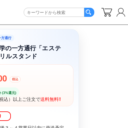
一方通行
学の一方通行「エステ
リルスタンド
00
税込
(3%還元)
円（税込）以上ご注文で
送料無料!!
り
後３～４営業日以内に発送予定