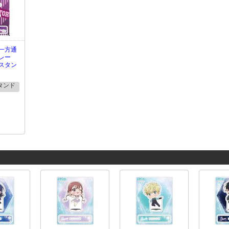
一方通
レー
スタン
タンド