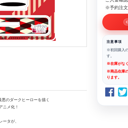
※予約注文
注意事項
※初回購入
す。
※在庫がな
※商品在庫
ります。
最悪のダークヒーローを描く
アニメ化！
レータが、