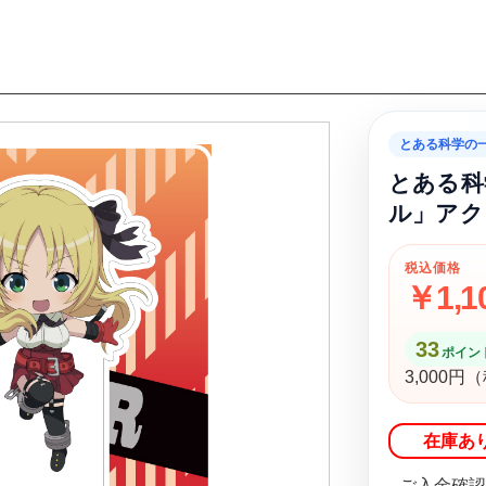
とある科学の
とある科
ル」アク
税込価格
￥1,1
33
ポイント
3,000
在庫あ
ご入金確認